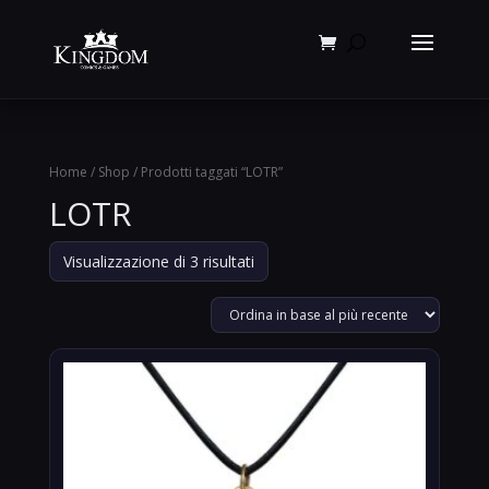
Products
search
Home
/
Shop
/ Prodotti taggati “LOTR”
LOTR
Ordina
Visualizzazione di 3 risultati
in
base
al
più
recente