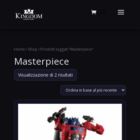
Products
search
Home
/
Shop
/ Prodotti taggati “Masterpiece”
Masterpiece
Ordina
Visualizzazione di 2 risultati
in
base
al
più
recente