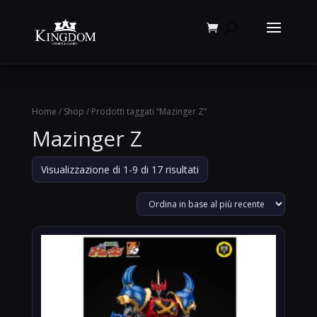
Products
search
Home
/
Shop
/ Prodotti taggati “Mazinger Z”
Mazinger Z
Ordina
Visualizzazione di 1-9 di 17 risultati
in
base
al
più
recente