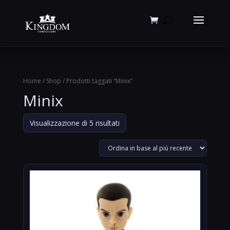
Products
search
Home
/
Shop
/ Prodotti taggati “Minix”
Minix
Ordina
Visualizzazione di 5 risultati
in
base
al
più
recente