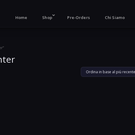
Products
search
Home
Shop
Pre-Orders
Chi Siamo
er”
hter