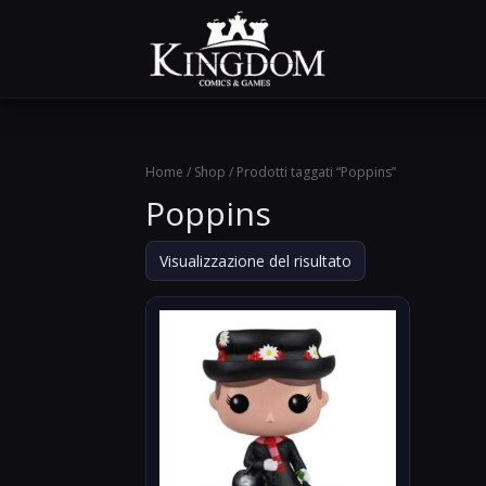
Home
/
Shop
/ Prodotti taggati “Poppins”
Poppins
Visualizzazione del risultato