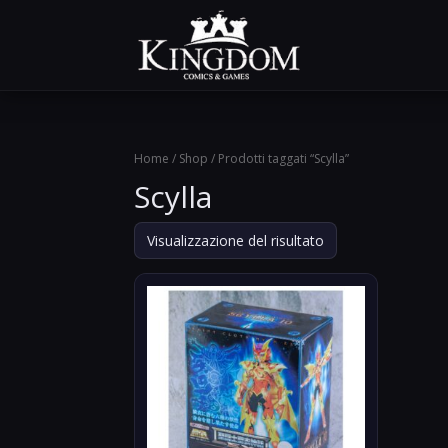
Home
/
Shop
/ Prodotti taggati “Scylla”
Scylla
Visualizzazione del risultato