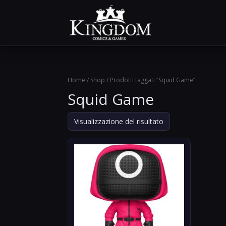
Home
/
Shop
/ Prodotti taggati “Squid Game”
Squid Game
Visualizzazione del risultato