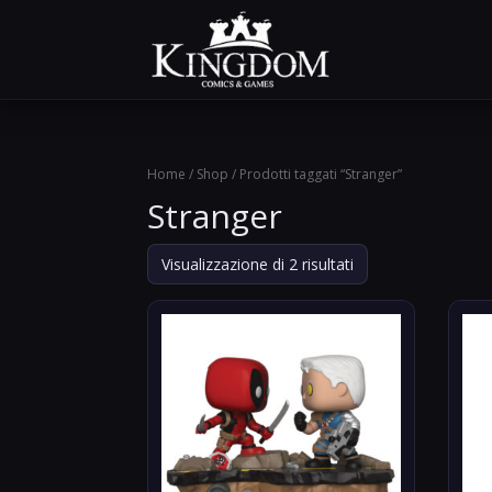
Home
/
Shop
/ Prodotti taggati “Stranger”
Stranger
Ordina
Visualizzazione di 2 risultati
in
base
al
più
recente