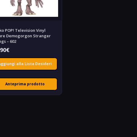
ko POP! Television Vinyl
ure Demogorgon Stranger
ngs – 602
,90
€
Aggiungi alla Lista Desideri
Anteprima prodotto