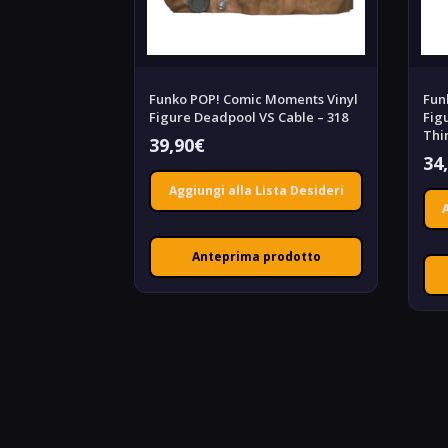
Funko POP! Comic Moments Vinyl
Fun
Figure Deadpool VS Cable – 318
Fig
Thi
39,90
€
34
Aggiungi alla Lista Desideri
Anteprima prodotto