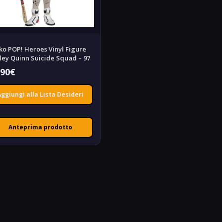
ko POP! Heroes Vinyl Figure
ley Quinn Suicide Squad – 97
,90
€
Aggiungi alla Lista Desideri
Anteprima prodotto