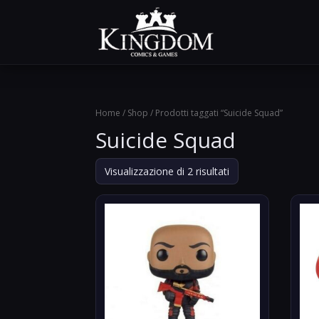
Home
/
Shop
/ Prodotti taggati “Suicide Squad”
Suicide Squad
Ordina
Visualizzazione di 2 risultati
in
base
al
più
recente