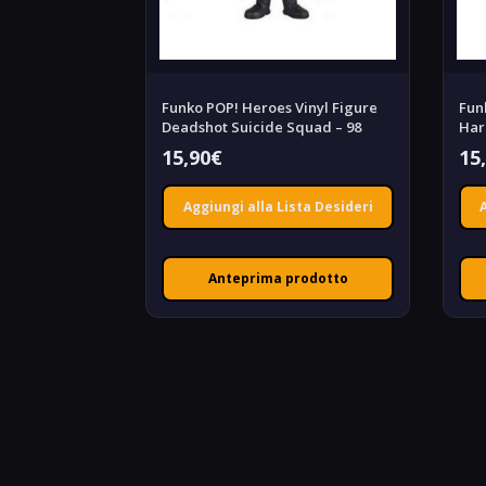
Funko POP! Heroes Vinyl Figure
Fun
Deadshot Suicide Squad – 98
Har
15,90
€
15
Aggiungi alla Lista Desideri
Anteprima prodotto