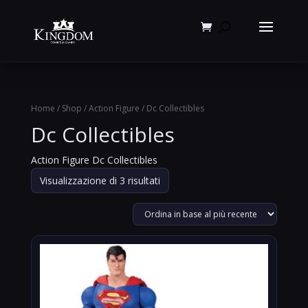
Products
search
Home
/
Shop
/
Action Figure
/ Dc Collectibles
Dc Collectibles
Action Figure Dc Collectibles
Ordina
Visualizzazione di 3 risultati
in
base
al
più
recente