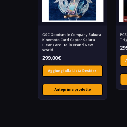
GSC Goodsmile Company Sakura
PCS
Kinomoto Card Captor Salura
Tri
Clear Card Hello Brand New
29
World
299,00
€
Aggiungi alla Lista Desideri
Anteprima prodotto