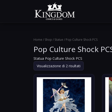
Home
/
Shop
/
Statue
/ Pop Culture Shock PCS
Pop Culture Shock PC
Statua Pop Culture Shock PCS
Ordina
Visualizzazione di 2 risultati
in
base
al
più
recente