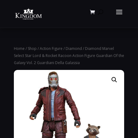
Products
search
Home
/
Shop
/
Action Figure
/
Diamond
/ Diamond Marvel
Select Star Lord & Rocket Racoon Action Figure Guardian Of the
Galaxy Vol. 2 Guardiani Della Galassia