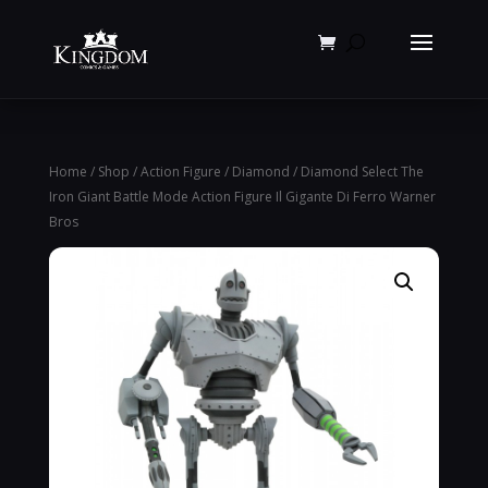
Products
search
Home
/
Shop
/
Action Figure
/
Diamond
/ Diamond Select The
Iron Giant Battle Mode Action Figure Il Gigante Di Ferro Warner
Bros