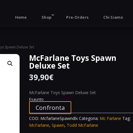
Products
search
Home
Shop
Pre-Orders
Chi Siamo
oys Spawn Deluxe Set
McFarlane Toys Spawn
Deluxe Set
39,90
€
McFarlane Toys Spawn Deluxe Set
Esaurito
Confronta
COD:
McfarlaneSpawndlx
Categoria:
Mc Farlane
Tag:
McFarlane
,
Spawn
,
Todd McFarlane