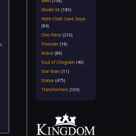
Miku
(108)
Model Kit
(185)
Myth Cloth Saint Seiya
(84)
One Piece
(210)
Preorder
(18)
ro
Robot
(86)
Soul of Chogokin
(40)
Star Wars
(11)
Statue
(475)
Transformers
(103)