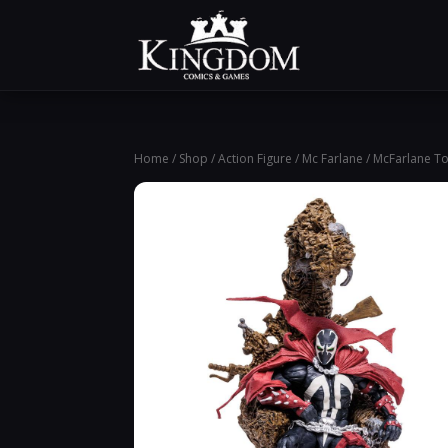
Home
/
Shop
/
Action Figure
/
Mc Farlane
/ McFarlane T