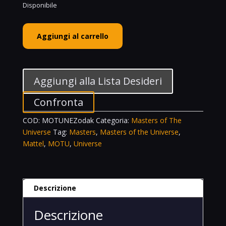
Disponibile
Mattel
Aggiungi al carrello
Motu
Masterverse
Zodak
Masters
Aggiungi alla Lista Desideri
Of
The
Confronta
Universe
COD:
MOTUNEZodak
Categoria:
Masters of The
New
Universe
Tag:
Masters
,
Masters of the Universe
,
Eternia
Mattel
,
MOTU
,
Universe
quantità
Descrizione
Descrizione