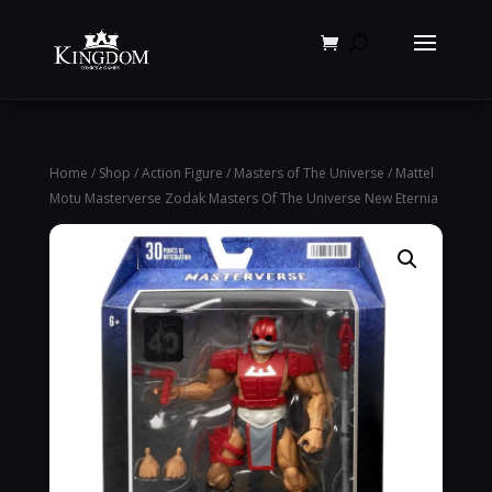
Products
search
Home
/
Shop
/
Action Figure
/
Masters of The Universe
/ Mattel
Motu Masterverse Zodak Masters Of The Universe New Eternia