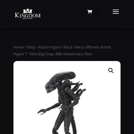
Products
search
Home
/
Shop
/
Action Figure
/
Neca
/ Neca Ultimate Action
Figure 7″ Alien Big Chap 40th Anniversary Alien