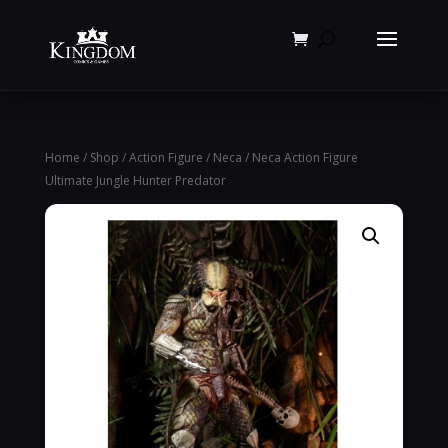
Products
search
Home
/
Shop
/
Action Figure
/
Neca
/ Neca Action Figure
Ultimate Jungle Hunter Predator