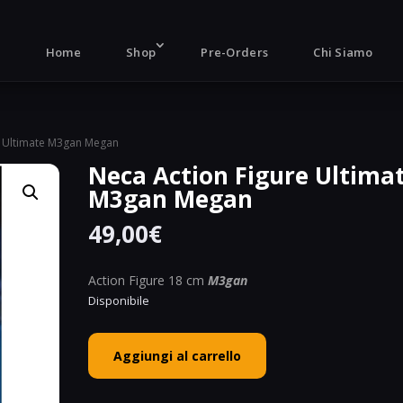
Products
search
Home
Shop
Pre-Orders
Chi Siamo
e Ultimate M3gan Megan
Neca Action Figure Ultima
M3gan Megan
49,00
€
Action Figure 18 cm
M3gan
Disponibile
Neca
Aggiungi al carrello
Action
Figure