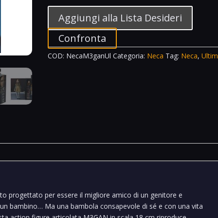
Ultimate
M3gan
Aggiungi alla Lista Desideri
Megan
quantità
Confronta
COD:
NecaM3ganUl
Categoria:
Neca
Tag:
Neca
,
Ulti
o progettato per essere il migliore amico di un genitore e
i un bambino… Ma una bambola consapevole di sé e con una vita
ta action figure articolata M3GAN in scala 18 cm riproduce