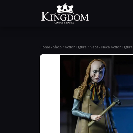
Home
/
Shop
/
Action Figure
/
Neca
/ Neca Action Figur