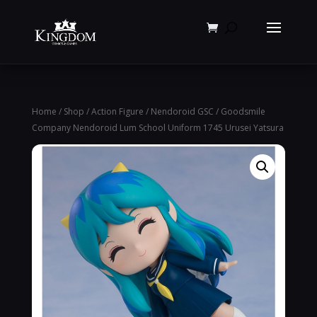
Products
search
Home
/
Shop
/
Action Figure
/
Nendoroid GSC
/ Goodsmile
Company Nendoroid Lum School Uniform 1745 Urusei Yatsura