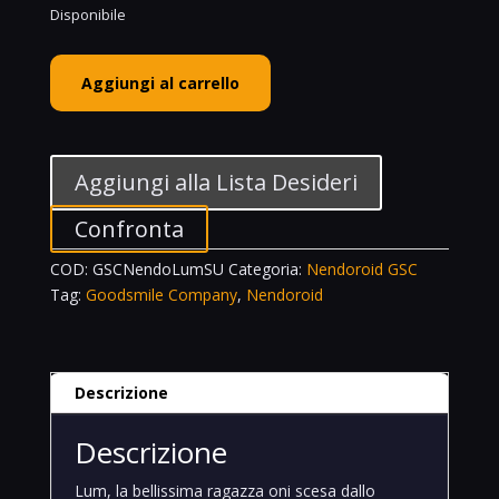
Disponibile
Goodsmile
Aggiungi al carrello
Company
Nendoroid
Lum
School
Aggiungi alla Lista Desideri
Uniform
1745
Confronta
Urusei
COD:
GSCNendoLumSU
Categoria:
Nendoroid GSC
Yatsura
Tag:
Goodsmile Company
,
Nendoroid
quantità
Descrizione
Descrizione
Lum, la bellissima ragazza oni scesa dallo