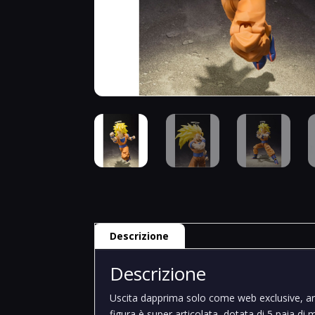
Descrizione
Descrizione
Uscita dapprima solo come web exclusive, arr
figura è super articolata, dotata di 5 paia di 