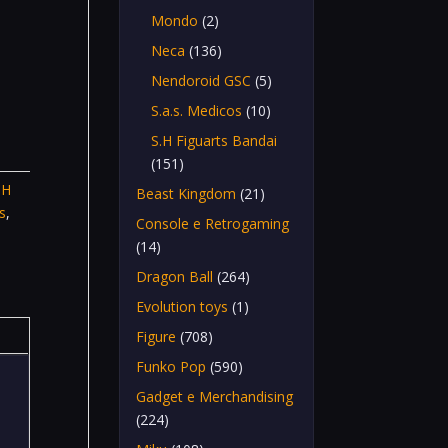
Mondo
(2)
Neca
(136)
Nendoroid GSC
(5)
S.a.s. Medicos
(10)
S.H Figuarts Bandai
(151)
.H
Beast Kingdom
(21)
s
,
Console e Retrogaming
(14)
Dragon Ball
(264)
Evolution toys
(1)
Figure
(708)
Funko Pop
(590)
Gadget e Merchandising
(224)