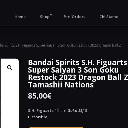
Products
search
Home
Shop
Pre-Orders
Chi Siamo
ai Spirits S.H. Figuarts Super Saiyan 3 Son Goku Restock 2023 Dragon Ball Z
Bandai Spirits S.H. Figuarts
Super Saiyan 3 Son Goku
Restock 2023 Dragon Ball 
Tamashii Nations
85,00
€
S.H. Figuarts
15 cm
Goku SSJ 3
Disponibile