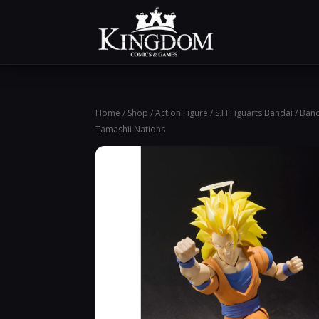
Home
/
Shop
/
Action Figure
/
S.H Figuarts Bandai
/ Band
Tamashii Nations