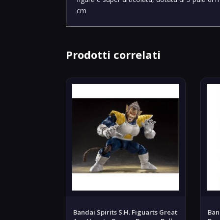
cm
Prodotti correlati
Bandai Spirits S.H. Figuarts Great
Band