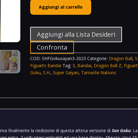
Bandai
Aggiungi al carrello
Spirits
S.H.
Figuarts
Super
Aggiungi alla Lista Desideri
Saiyan
3
Confronta
Son
COD:
SHFGokusayan3-2023
Categorie:
Dragon Ball
,
S
Goku
Figuarts Bandai
Tag:
3
,
Bandai
,
Dragon Ball Z
,
Figuart
Restock
Goku
,
S.H.
,
Super Saiyan
,
Tamashii Nations
2023
Dragon
Ball
Z
Tamashii
Nations
quantità
iva finalmente la riedizione di questa attesa versione di
Son Goku
. La
mani extra, 3 volti intercambiabili ed una base display. Altezza: circa 15