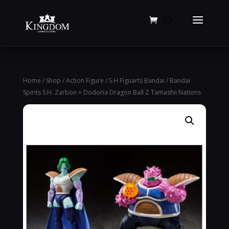
Products
search
Home
/
Shop
/
Action Figure
/
S.H Figuarts Bandai
/ Bandai
Spirits S.H. Zarbon + Dodoria Dragon Ball Z Tamashii Nations