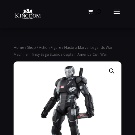
Products
search
Home
/
Shop
/
Action Figure
/ Hasbro Marvel Legends War
Machine Infinity Saga Studios Captain America Civil War