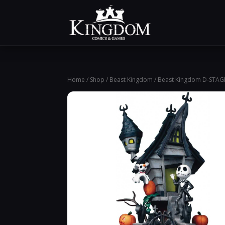
Home
/
Shop
/
Beast Kingdom
/ Beast Kingdom D-STAGE