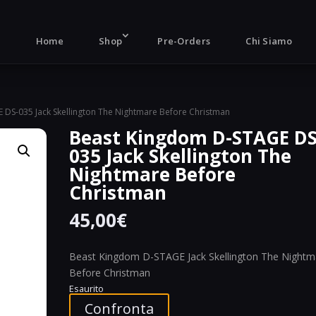
Products
search
Home
Shop
Pre-Orders
Chi Siamo
 DS-035 Jack Skellington The Nightmare Before Christman
Beast Kingdom D-STAGE DS
035 Jack Skellington The
Nightmare Before
Christman
45,00
€
Beast Kingdom D-STAGE Jack Skellington The Nightm
Before Christman
Esaurito
Confronta