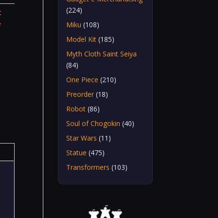
(224)
t
e
Miku
(108)
Model Kit
(185)
Myth Cloth Saint Seiya
(84)
One Piece
(210)
Preorder
(18)
Robot
(86)
Soul of Chogokin
(40)
Star Wars
(11)
Statue
(475)
Transformers
(103)