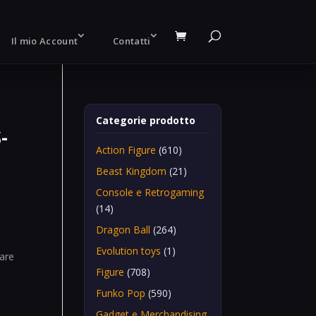
Il mio Account
Contatti
Categorie prodotto
-
Action Figure
(610)
Beast Kingdom
(21)
Console e Retrogaming
(14)
Dragon Ball
(264)
Evolution toys
(1)
are
Figure
(708)
Funko Pop
(590)
Gadget e Merchandising