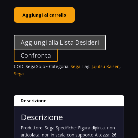
Sega
Aggiungi al carrello
Luminasta
Satoru
Gojo
Extermination
Aggiungi alla Lista Desideri
Jujutsu
Kaisen
Confronta
quantità
COD:
SegaGojoE
Categoria:
Sega
Tag:
Jujutsu Kaisen
,
Sega
Descrizione
Descrizione
Produttore: Sega Specifiche: Figura dipinta, non
articolata, non in scala con supporto Altezza: 26