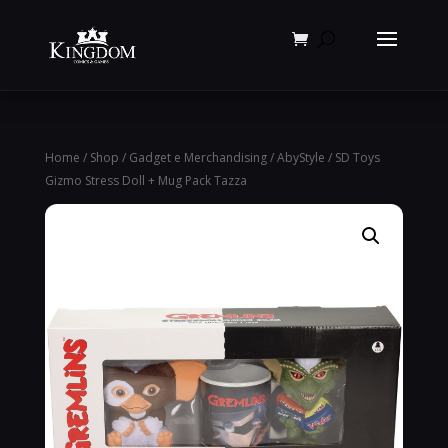
Products
search
Home
/
Shop
/
Gadget e Merchandising
/
AbyStyle
/ SD Toys
Gizmo Stress Doll + Mug Pack Tazza