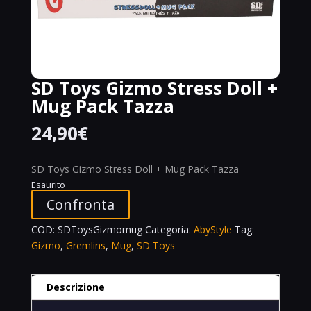
SD Toys Gizmo Stress Doll +
Mug Pack Tazza
24,90
€
SD Toys Gizmo Stress Doll + Mug Pack Tazza
Esaurito
Confronta
COD:
SDToysGizmomug
Categoria:
AbyStyle
Tag:
Gizmo
,
Gremlins
,
Mug
,
SD Toys
Descrizione