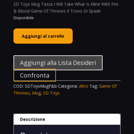
SD Toys Mug Tazza I Will Take What Is Mine With Fire
& Blood Game Of Thrones Il Trono Di Spade
Disponibile
Pyramid
Aggiungi al carrello
Mug
Tazza
Heat
Change
Aggiungi alla Lista Desideri
Targaryen
Fire
Confronta
&
COD:
SDToysMugF&b
Categoria:
Altro
Tag:
Game Of
Blood
Thrones
,
Mug
,
SD Toys
Game
Of
Thrones
Il
Descrizione
Trono
Di