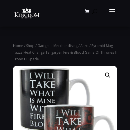
Products
search
Home
/
Shop
/
Gadget e Merchandising
/
Altro
/ Pyramid Mug
Tazza Heat Change Targaryen Fire & Blood Game Of Thrones Il
Trono Di Spade