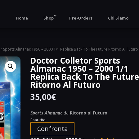
Products
search
Home
Shop
Pre-Orders
Chi Siamo
or Sports Almanac 1950 – 2000 1/1 Replica Back To The Future Ritorno Al Futuro
Doctor Colletor Sports
Almanac 1950 – 2000 1/1
Replica Back To The Futur
Ritorno Al Futuro
35,00
€
Sports Almanac
da
Ritorno al Futuro
Esaurito
Confronta