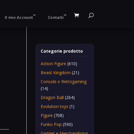
Il mio Account
Contatti
Categorie prodotto
Action Figure
(610)
e
Beast Kingdom
(21)
Console e Retrogaming
(14)
Dragon Ball
(264)
Evolution toys
(1)
Figure
(708)
Funko Pop
(590)
Gadget e Merchandising