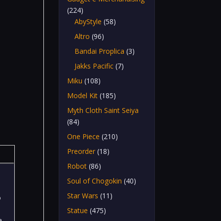
(224)
AbyStyle
(58)
Altro
(96)
Bandai Proplica
(3)
Jakks Pacific
(7)
Miku
(108)
Model Kit
(185)
Myth Cloth Saint Seiya
(84)
One Piece
(210)
Preorder
(18)
Robot
(86)
Soul of Chogokin
(40)
Star Wars
(11)
o
Statue
(475)
a