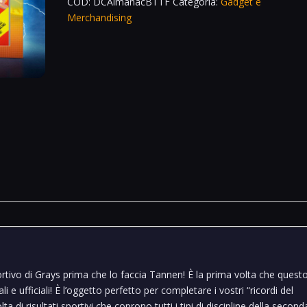
COD:
DCAlmanacBTTF
Categoria:
Gadget e
Merchandising
rtivo di Grays prima che lo faccia Tannen! È la prima volta che quest
e ufficiali! È l’oggetto perfetto per completare i vostri “ricordi del
 di risultati sportivi che coprono tutti i tipi di discipline della second