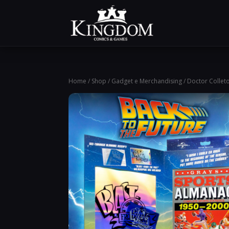
Home
/
Shop
/
Gadget e Merchandising
/ Doctor Collet