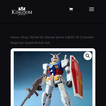
Products
search
Home
/
Shop
/
Model Kit
/ Bandai Spirits 1/48 RX-78-2 Gundam
Mega Size Gunpla Mobile Suit