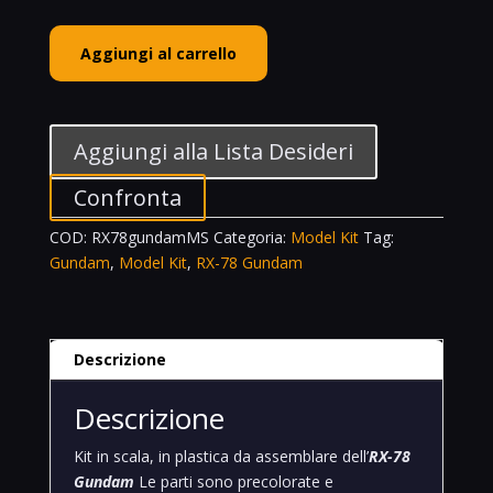
Bandai
Aggiungi al carrello
Spirits
1/48
RX-
78-
Aggiungi alla Lista Desideri
2
Gundam
Confronta
Mega
COD:
RX78gundamMS
Categoria:
Model Kit
Tag:
Size
Gundam
,
Model Kit
,
RX-78 Gundam
Gunpla
Mobile
Suit
quantità
Descrizione
Descrizione
Kit in scala, in plastica da assemblare dell’
RX-78
Gundam
Le parti sono precolorate e