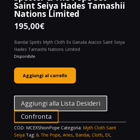
Saint Seiya Hades Tamashii
Nations Limited
195,00
€
Bandai Spirits Myth Cloth Ex Garuda Aiacos Saint Seiya
Hades Tamashii Nations Limited
Disponibile
Bandai
Aggiungi al carrello
Spirits
Myth
Cloth
EX
Aggiungi alla Lista Desideri
Aries
Shion
Confronta
Surplice
COD:
MCEXShionPope
Categoria:
Myth Cloth Saint
Specter
Seiya
Tag:
& The Pope
,
Aries
,
Bandai
,
Cloth
,
EX
,
&