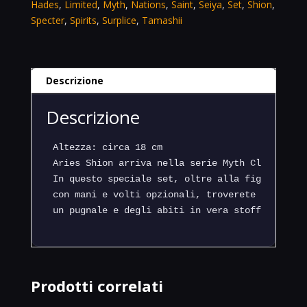
Hades
,
Limited
,
Myth
,
Nations
,
Saint
,
Seiya
,
Set
,
Shion
,
The
Specter
,
Spirits
,
Surplice
,
Tamashii
Pope
Set
Saint
Seiya
Descrizione
Hades
Tamashii
Descrizione
Nations
Limited
quantità
Altezza: circa 18 cm

Aries Shion arriva nella serie Myth Cloth EX! 

In questo speciale set, oltre alla figura di Ar
con mani e volti opzionali, troverete anche il 
Prodotti correlati