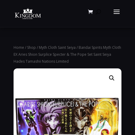
Products
search
Home
/
Shop
/
Myth Cloth Saint Seiya
/ Bandai Spirits Myth Cloth
EX Aries Shion Surplice Specter & The Pope Set Saint Seiya
Hades Tamashii Nations Limited