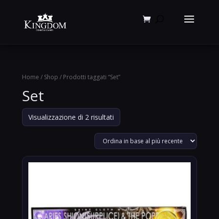
Products
search
Home
/
Shop
/ Prodotti taggati “Set”
Set
Ordina
Visualizzazione di 2 risultati
in
base
al
più
recente