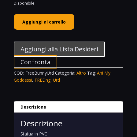
Disponibile
FREEing
Aggiungi al carrello
1/4
Urd
B-
Style
Aggiungi alla Lista Desideri
Bunny
Ver.
Confronta
Ah!
COD:
FreeBunnyUrd
Categoria:
Altro
Tag:
Ah! My
My
Goddess!
,
FREEing
,
Urd
Goddess!
Oh!
Mia
Dea!
Descrizione
quantità
Descrizione
Statua in PVC