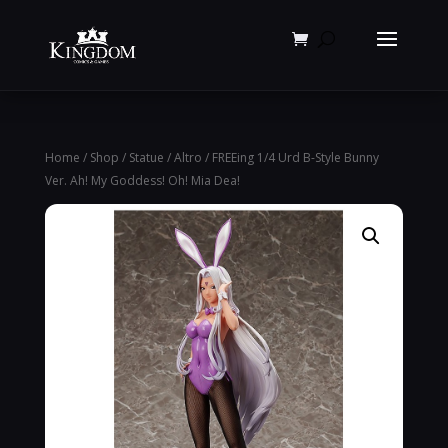
Products
search
Home
/
Shop
/
Statue
/
Altro
/ FREEing 1/4 Urd B-Style Bunny
Ver. Ah! My Goddess! Oh! Mia Dea!