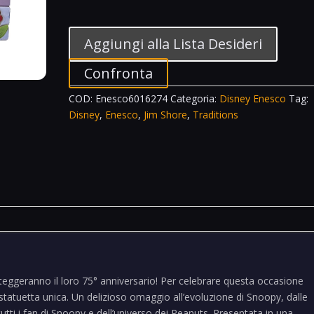
1950's
VS
Moern
Aggiungi alla Lista Desideri
Snoopy
Figurine
Confronta
6016274
COD:
Enesco6016274
Categoria:
Disney Enesco
Tag:
quantità
Disney
,
Enesco
,
Jim Shore
,
Traditions
eggeranno il loro 75° anniversario! Per celebrare questa occasione
 statuetta unica. Un delizioso omaggio all’evoluzione di Snoopy, dalle
tutti i fan di Snoopy e dell’universo dei Peanuts. Presentata in una