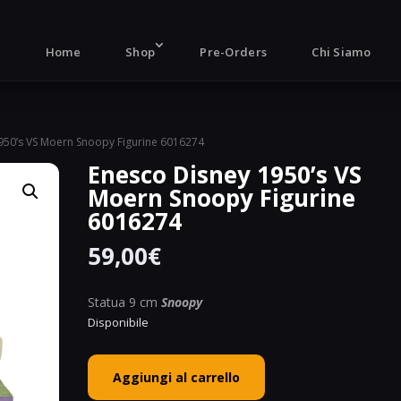
Products
search
Home
Shop
Pre-Orders
Chi Siamo
950’s VS Moern Snoopy Figurine 6016274
Enesco Disney 1950’s VS
Moern Snoopy Figurine
6016274
59,00
€
Statua 9 cm
Snoopy
Disponibile
Enesco
Aggiungi al carrello
Disney