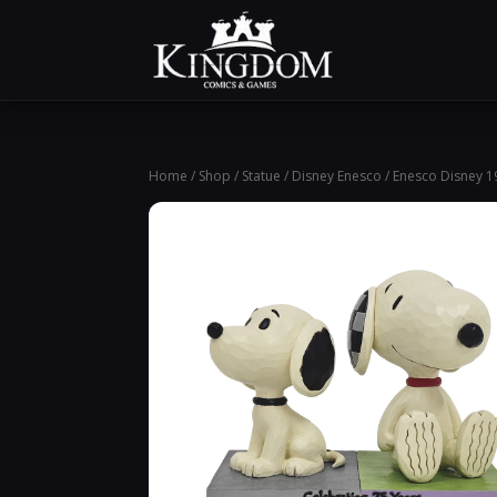
Home
/
Shop
/
Statue
/
Disney Enesco
/ Enesco Disney 1