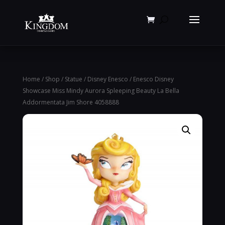
Products
search
Home
/
Shop
/
Statue
/
Disney Enesco
/ Enesco Disney
Showcase Miss Mindy Aurora Spleeping Beauty La Bella
Addormentata Jim Shore 4058888