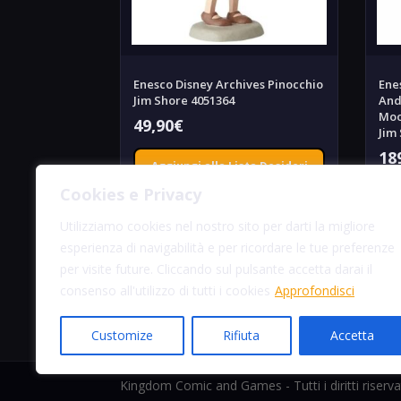
Enesco Disney Archives Pinocchio
Ene
Jim Shore 4051364
And
Moo
49,90
€
Jim
18
Aggiungi alla Lista Desideri
Cookies e Privacy
Utilizziamo cookies nel nostro sito per darti la migliore
Anteprima prodotto
esperienza di navigabilità e per ricordare le tue preferenze
per visite future. Cliccando sul pulsante accetta darai il
consenso all'utilizzo di tutti i cookies
Approfondisci
Customize
Rifiuta
Accetta
Kingdom Comic and Games - Tutti i diritti riserv