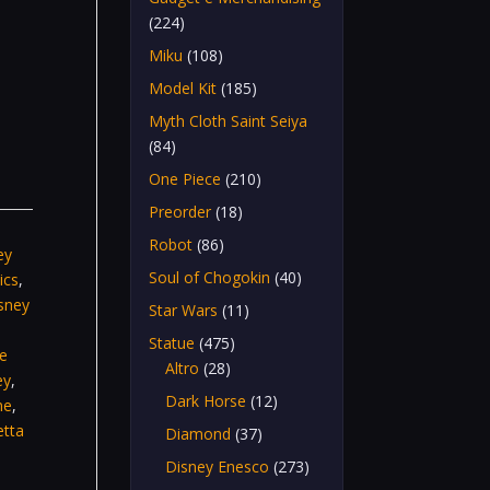
(224)
Miku
(108)
Model Kit
(185)
Myth Cloth Saint Seiya
(84)
One Piece
(210)
Preorder
(18)
Robot
(86)
ey
Soul of Chogokin
(40)
ics
,
sney
Star Wars
(11)
Statue
(475)
re
Altro
(28)
ey
,
Dark Horse
(12)
ne
,
etta
Diamond
(37)
Disney Enesco
(273)