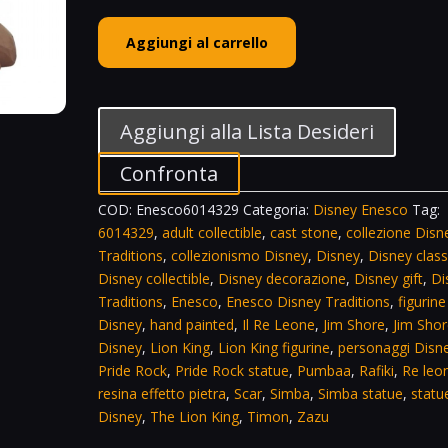
Jim
Aggiungi al carrello
Shore
Disney
Traditions
Lion
Aggiungi alla Lista Desideri
King
Carved
Confronta
in
COD:
Enesco6014329
Categoria:
Disney Enesco
Tag:
Stone
6014329
,
adult collectible
,
cast stone
,
collezione Disn
Figurine
Traditions
,
collezionismo Disney
,
Disney
,
Disney class
Pride
Disney collectible
,
Disney decorazione
,
Disney gift
,
Di
Rock
Traditions
,
Enesco
,
Enesco Disney Traditions
,
figurine
6014329
Disney
,
hand painted
,
Il Re Leone
,
Jim Shore
,
Jim Sho
quantità
Disney
,
Lion King
,
Lion King figurine
,
personaggi Disn
Pride Rock
,
Pride Rock statue
,
Pumbaa
,
Rafiki
,
Re leo
resina effetto pietra
,
Scar
,
Simba
,
Simba statue
,
statu
Disney
,
The Lion King
,
Timon
,
Zazu