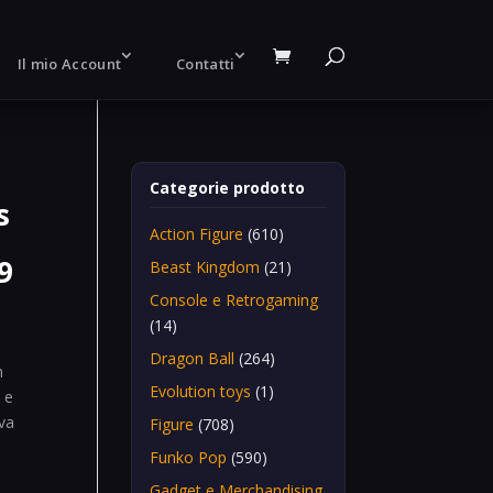
Il mio Account
Contatti
Categorie prodotto
s
Action Figure
(610)
9
Beast Kingdom
(21)
Console e Retrogaming
(14)
Dragon Ball
(264)
n
Evolution toys
(1)
 e
iva
Figure
(708)
Funko Pop
(590)
Gadget e Merchandising