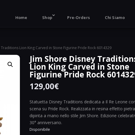
Products
search
Home
Shop
Pre-Orders
Chi Siamo
 Traditions Lion King Carved in Stone Figurine Pride Rock 6014329
Jim Shore Disney Tradition
Lion King Carved in Stone
Figurine Pride Rock 601432
129,00
€
Statuetta Disney Traditions dedicata a Il Re Leone co
scena su Pride Rock. Realizzata in resina effetto pietra
dipinta a mano nello stile Jim Shore. Edizione celebrat
30° anniversario.
Disponibile