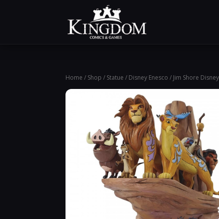
Home
/
Shop
/
Statue
/
Disney Enesco
/ Jim Shore Disney