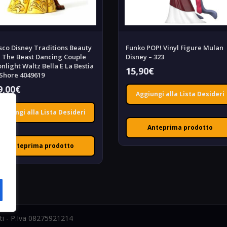
sco Disney Traditions Beauty
Funko POP! Vinyl Figure Mulan
 The Beast Dancing Couple
Disney – 323
nlight Waltz Bella E La Bestia
15,90
€
 Shore 4049619
9,00
€
Aggiungi alla Lista Desideri
Aggiungi alla Lista Desideri
Anteprima prodotto
Anteprima prodotto
ati - P.Iva 08275921214