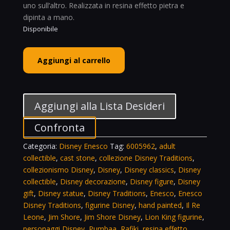
uno sull’altro. Realizzata in resina effetto pietra e
dipinta a mano.
Disponibile
Jim
Aggiungi al carrello
Shore
Disney
Traditions
The
Aggiungi alla Lista Desideri
Lion
King
Confronta
Stacking
Categoria:
Disney Enesco
Tag:
6005962
,
adult
Figurine
collectible
,
cast stone
,
collezione Disney Traditions
,
6005962
collezionismo Disney
,
Disney
,
Disney classics
,
Disney
quantità
collectible
,
Disney decorazione
,
Disney figure
,
Disney
gift
,
Disney statue
,
Disney Traditions
,
Enesco
,
Enesco
Disney Traditions
,
figurine Disney
,
hand painted
,
Il Re
Leone
,
Jim Shore
,
Jim Shore Disney
,
Lion King figurine
,
personaggi Disney
,
Pumbaa
,
Rafiki
,
resina effetto