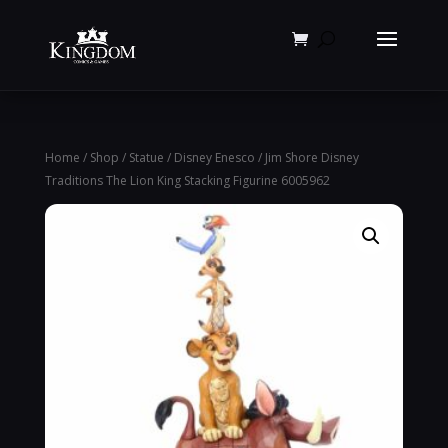
Products
search
Home
/
Shop
/
Statue
/
Disney Enesco
/ Jim Shore Disney
Traditions The Lion King Stacking Figurine 6005962