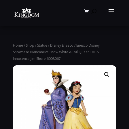
Products
search
Home
/
Shop
/
Statue
/
Disney Enesco
/ Enesco Disney
Showcase Biancaneve Snow White & Evil Queen Evil &
Innocence Jim Shore 6008067