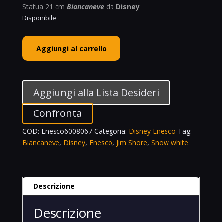
Statua 21 cm
Biancaneve
da
Disney
Disponibile
Enesco
Aggiungi al carrello
Disney
Showcase
Biancaneve
Snow
Aggiungi alla Lista Desideri
White
&
Confronta
Evil
COD:
Enesco6008067
Categoria:
Disney Enesco
Tag:
Queen
Biancaneve
,
Disney
,
Enesco
,
Jim Shore
,
Snow white
Evil
&
Innocence
Jim
Descrizione
Shore
6008067
Descrizione
quantità