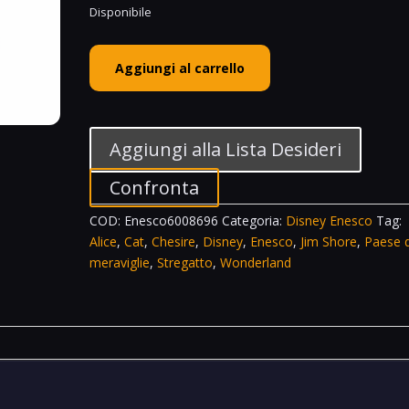
Disponibile
Enesco
Aggiungi al carrello
Disney
Traditions
Stregatto
Chesire
Aggiungi alla Lista Desideri
Cat
Leaning
Confronta
On
COD:
Enesco6008696
Categoria:
Disney Enesco
Tag:
His
Alice
,
Cat
,
Chesire
,
Disney
,
Enesco
,
Jim Shore
,
Paese d
Tail
meraviglie
,
Stregatto
,
Wonderland
Alice
Nel
Paese
Delle
Meraviglie
In
Wonderland