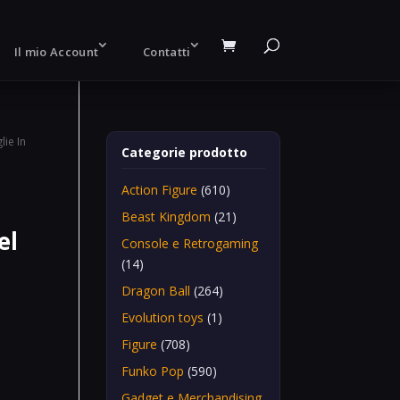
Il mio Account
Contatti
lie In
Categorie prodotto
Action Figure
(610)
Beast Kingdom
(21)
el
Console e Retrogaming
(14)
Dragon Ball
(264)
Evolution toys
(1)
Figure
(708)
Funko Pop
(590)
Gadget e Merchandising