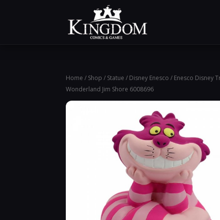
Home
/
Shop
/
Statue
/
Disney Enesco
/ Enesco Disney Tr
Wonderland Jim Shore 6008696