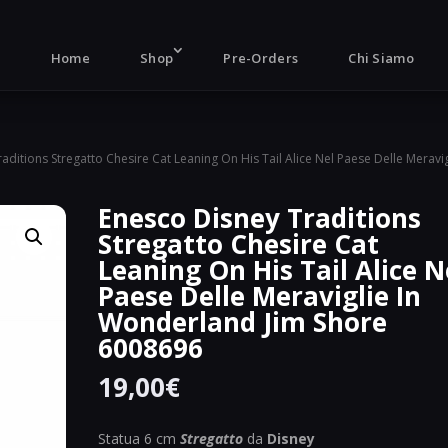
Products
search
Home
Shop
Pre-Orders
Chi Siamo
aditions Stregatto Chesire Cat Leaning On His Tail Alice Nel Paese Delle Meravig
Enesco Disney Traditions
Stregatto Chesire Cat
Leaning On His Tail Alice N
Paese Delle Meraviglie In
Wonderland Jim Shore
6008696
19,00
€
Statua 6 cm
Stregatto
da
Disney