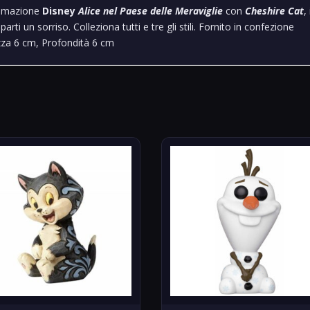
Jim
animazione
Disney
Alice nel Paese delle Meraviglie
con
Cheshire Cat
, 
Shore
rti un sorriso. Colleziona tutti e tre gli stili. Fornito in confezione
6008696
zza 6 cm, Profondità 6 cm
quantità