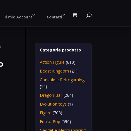
Il mio Account
Contatti
e
Categorie prodotto
o
Action Figure
(610)
Beast Kingdom
(21)
Console e Retrogaming
(14)
Dragon Ball
(264)
Evolution toys
(1)
Figure
(708)
Funko Pop
(590)
Gadget e Merchandising