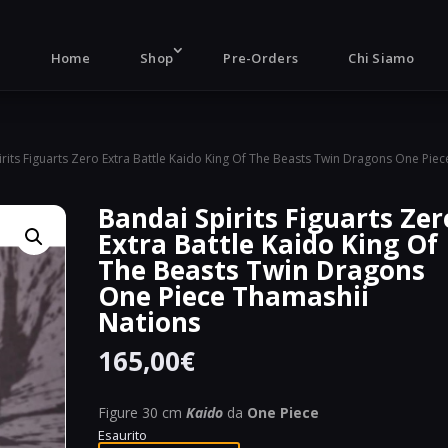
Products
search
Home
Shop
Pre-Orders
Chi Siamo
irits Figuarts Zero Extra Battle Kaido King Of The Beasts Twin Dragons One Piec
Bandai Spirits Figuarts Zer
Extra Battle Kaido King Of
The Beasts Twin Dragons
One Piece Thamashii
Nations
165,00
€
Figure 30 cm
Kaido
da
One Piece
Esaurito