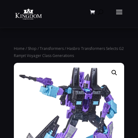
Products
search
Home
/
Shop
/
Transformers
/ Hasbro Transformers Selects G2
Ramjet Voyager Class Generations