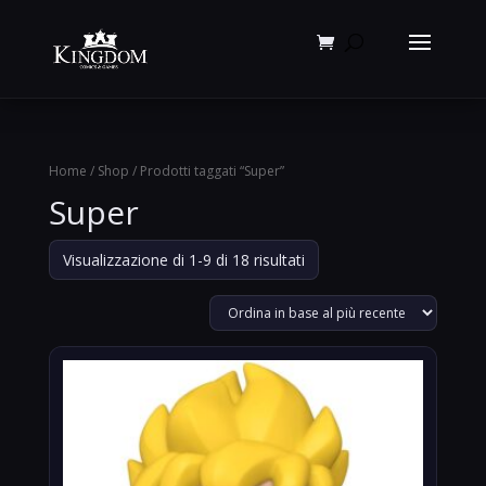
Products
search
Home
/
Shop
/ Prodotti taggati “Super”
Super
Ordina
Visualizzazione di 1-9 di 18 risultati
in
base
al
più
recente