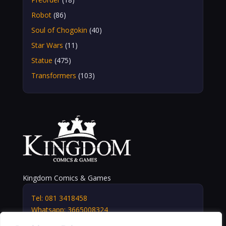
Robot
(86)
Soul of Chogokin
(40)
Star Wars
(11)
Statue
(475)
Transformers
(103)
Kingdom Comics & Games
Tel: 081 3418458
Whatsapp: 3665008324
info@kingdomshop.it