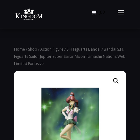
Products
search
Home
/
Shop
/
Action Figure
/
S.H Figuarts Bandai
/ Bandai S.H.
Figuarts Sailor Jupiter Super Sailor Moon Tamashii Nations Web
Limited Exclusive